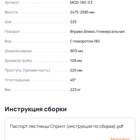
Артикул
MOD-180-03
Высота
2475-2585 мм
Шаг
225
Поворот
Вправо,Влево,Универсальная
Вид
С поворотом 180
Ширина марша
900 мм
Диаметр трубы
108 мм
Проступь (прямая часть)
225 мм
Угол подъема
45°
Вес
223 кг
Инструкция сборки
Паспорт лестницы Спринт (инструкция по сборке).pdf
Загрузить