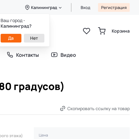
Калининград
Вход
Регистрация
Ваш город -
8 (800) 333-49-25
Калининград?
Звонок бесплатный
Корзина
пн-пт 8:00-20:00
Да
Нет
сб-вс 9:00-20:00
Контакты
Видео
80 градусов)
Скопировать ссылку на товар
Цена
рого этажа)