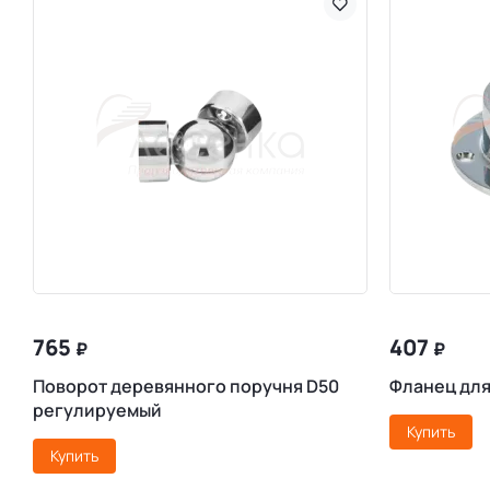
765
407
₽
₽
Поворот деревянного поручня D50
Фланец для
регулируемый
Купить
Купить