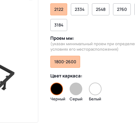
2122
2334
2548
2760
3184
Проем мм:
(указан минимальный проем при определ
условиях его месторасположения)
1800-2600
Цвет каркаса:
Черный
Серый
Белый