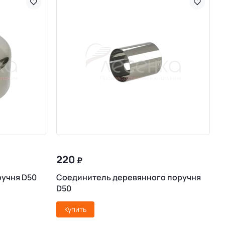
220
₽
ручня D50
Соединитель деревянного поручня
D50
Купить