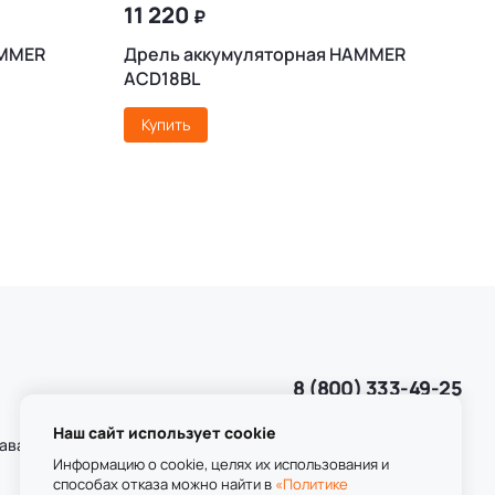
11 220
₽
AMMER
Дрель аккумуляторная HAMMER
Д
ACD18BL
Купить
8 (800) 333-49-25
Звонок бесплатный
пн-пт 8:00-20:00
Наш сайт использует cookie
даваемые
сб-вс 9:00-20:00
Информацию о cookie, целях их использования и
способах отказа можно найти в
«Политике