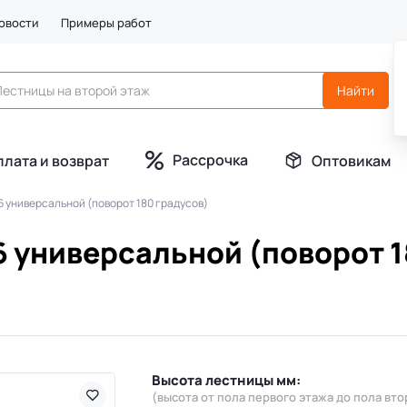
овости
Примеры работ
Рассрочка
плата и возврат
Оптовикам
6 универсальной (поворот 180 градусов)
6 универсальной (поворот 1
Высота лестницы мм:
(высота от пола первого этажа до пола вто