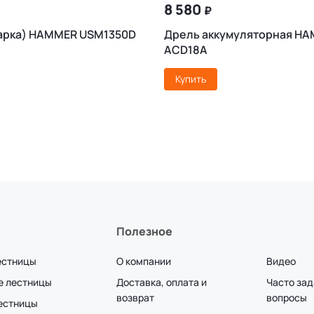
8 580
₽
арка) HAMMER USM1350D
Дрель аккумуляторная H
ACD18A
Купить
Полезное
естницы
О компании
Видео
е лестницы
Доставка, оплата и
Часто за
возврат
вопросы
лестницы