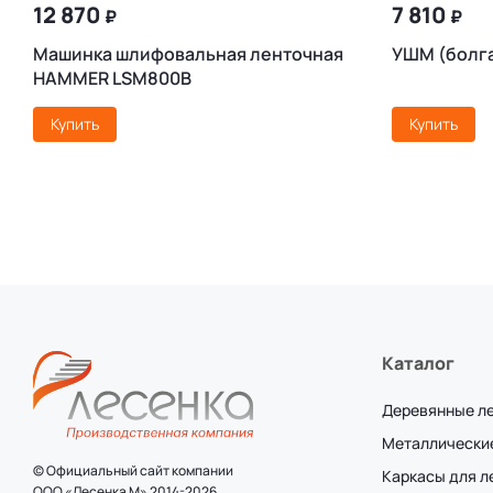
12 870
7 810
₽
₽
Машинка шлифовальная ленточная
УШМ (болг
HAMMER LSM800B
Купить
Купить
Каталог
Деревянные л
Металлически
© Официальный сайт компании
Каркасы для 
ООО «Лесенка М» 2014-2026