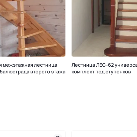
я межэтажная лестница
Лестница ЛЕС-62 универс
 балюстрада второго этажа
комплект под ступенков