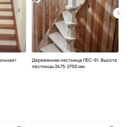
альная+
Деревянная лестница ЛЕС-91. Высота
М
лестницы 2475-2700 мм.
К
В