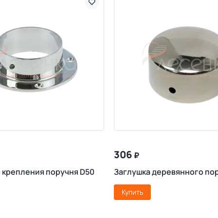
306
₽
 крепления поручня D50
Заглушка деревянного по
Купить